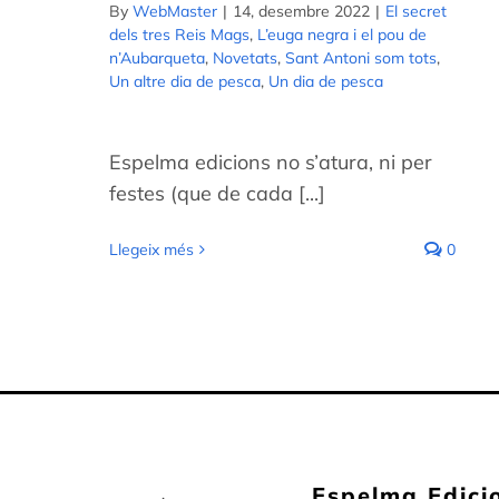
By
WebMaster
|
14, desembre 2022
|
El secret
dels tres Reis Mags
,
L’euga negra i el pou de
n’Aubarqueta
,
Novetats
,
Sant Antoni som tots
,
Un altre dia de pesca
,
Un dia de pesca
Espelma edicions no s’atura, ni per
festes (que de cada [...]
Llegeix més
0
Espelma Edici