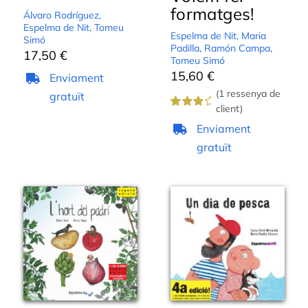
formatges!
Álvaro Rodríguez
,
Espelma de Nit
,
Tomeu
Espelma de Nit
,
Maria
Simó
Padilla
,
Ramón Campa
,
17,50
€
Tomeu Simó
15,60
€
Enviament
(
1
ressenya de
gratuït
client)
Valorat
1
Enviament
4.00
sobre 5
gratuït
en
funció
d'
valoració
de
client