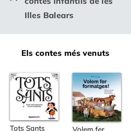
contes infantils de les
Illes Balears
WooCommerce Cart
Els contes més venuts
Tots Sants
Volem fer