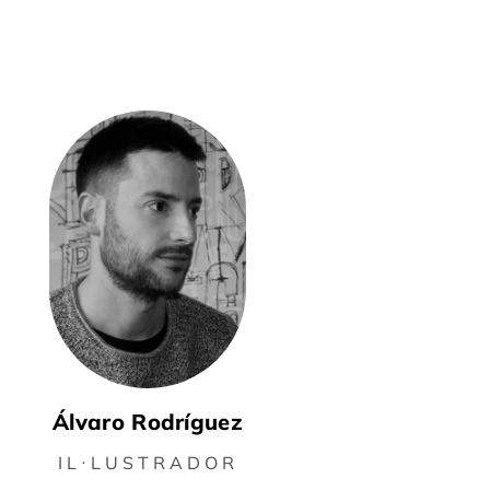
Álvaro Rodríguez
IL·LUSTRADOR