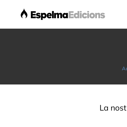
Skip
to
content
A
La nostr