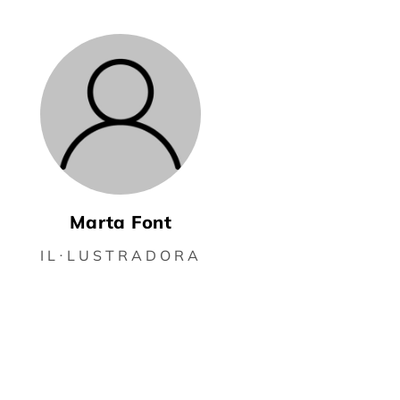
Marta Font
IL·LUSTRADORA