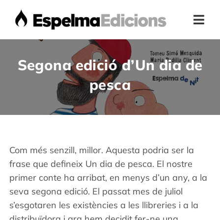
Skip
to
Togg
content
Navi
Home
Segona edició d’Un dia de
pesca
Presentació
Botiga
Com més senzill, millor. Aquesta podria ser la
Autors
frase que defineix Un dia de pesca. El nostre
primer conte ha arribat, en menys d’un any, a la
Actualitat
seva segona edició. El passat mes de juliol
s’esgotaren les existències a les llibreries i a la
Contacte
distribuïdora i ara hem decidit fer-ne una