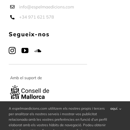
info@espelmaedicions.com
+34 971 621 578
Segueix-nos
Amb el suport de
A espelmaedicions.com utilitzem els nostres propis i tercers
aquí.
per analitzar els nostres serveis i mostrar-vos publicitat
relacionada amb les vostres preferències en funció d’un perfil
elaborat amb els vostres hàbits de navegació. Podeu obtenir
© Copyright 2017 - 2026 | Espelma Edicions | All Rights