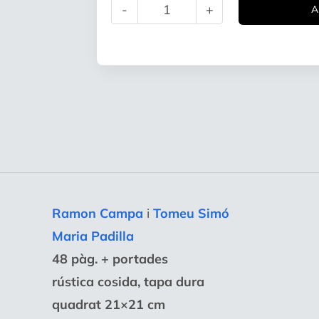
A
quantitat
de
Volem
fer
formatges!
Ramon Campa
i
Tomeu Simó
Maria Padilla
48 pàg. + portades
rústica cosida, tapa dura
quadrat 21×21 cm