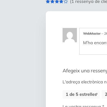
(
1
ressenya de clie
Valorat
1
4.00
sobre
5 en funció
d'
valoració
de client
WebMaster
–
2
M’ha encant
Afegeix una ressen
L'adreça electrònica n
1 de 5 estrelles
2
La vostra ressenya
*