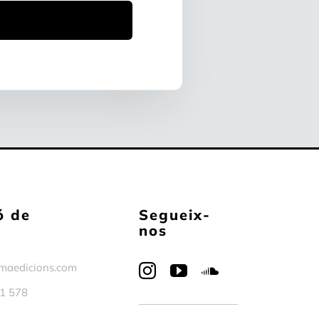
ó de
Segueix-
nos
maedicions.com
1 578