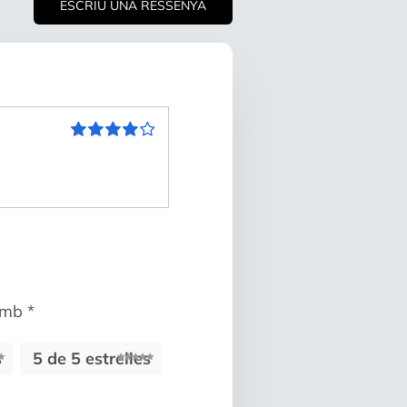
ESCRIU UNA RESSENYA
Puntuat
amb
4
de 5
 amb
*
s
5 de 5 estrelles