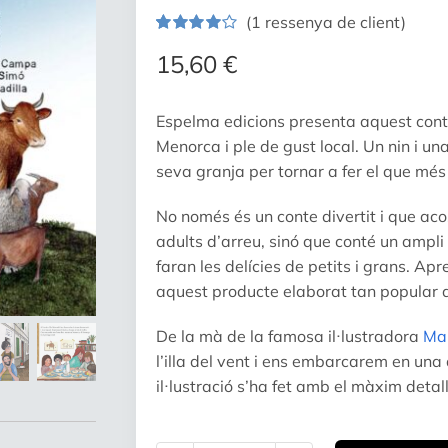
(
1
ressenya de client)
Valorat
1
15,60
€
4.00
sobre
5 en funció
d'
valoració
Espelma edicions presenta aquest conte 
de client
Menorca i ple de gust local. Un nin i un
seva granja per tornar a fer el que més
No només és un conte divertit i que aco
adults d’arreu, sinó que conté un ampli
faran les delícies de petits i grans. Ap
aquest producte elaborat tan popular a
De la mà de la famosa il·lustradora
Mar
l’illa del vent i ens embarcarem en una
il·lustració s’ha fet amb el màxim detall