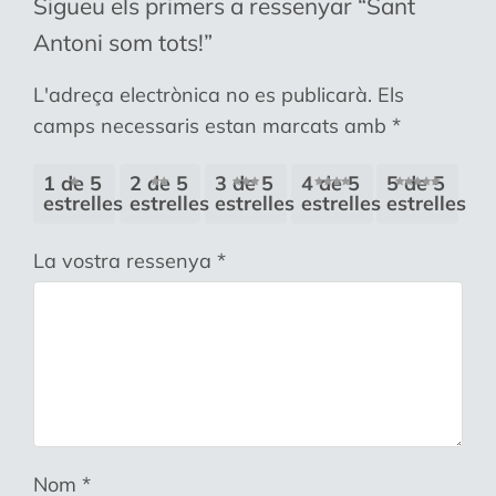
Sigueu els primers a ressenyar “Sant
Antoni som tots!”
L'adreça electrònica no es publicarà.
Els
camps necessaris estan marcats amb
*
1 de 5
2 de 5
3 de 5
4 de 5
5 de 5
estrelles
estrelles
estrelles
estrelles
estrelles
La vostra ressenya
*
Nom
*