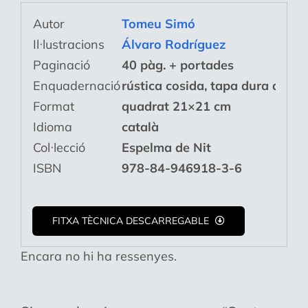
Autor
Tomeu Simó
Il·lustracions
Álvaro Rodríguez
Paginació
40 pàg. + portades
Enquadernació
rústica cosida, tapa dura de ca
Format
quadrat 21×21 cm
Idioma
català
Col·lecció
Espelma de Nit
ISBN
978-84-946918-3-6
FITXA TÈCNICA DESCARREGABLE
Encara no hi ha ressenyes.