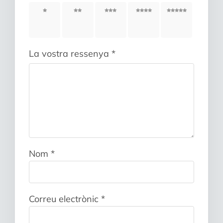
1 de
2 de
3 de
4 de
5 de
5
5
5
5
5
estrelles
estrelles
estrelles
estrelles
estrelles
La vostra ressenya
*
Nom
*
Correu electrònic
*