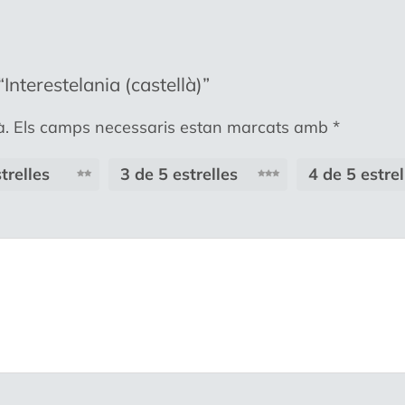
Interestelania (castellà)”
à.
Els camps necessaris estan marcats amb
*
trelles
3 de 5 estrelles
4 de 5 estrel