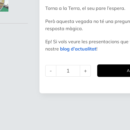
Torna a la Terra, el seu pare l’espera.
Però aquesta vegada no té una pregunta
resposta màgica.
Ep! Si vols veure les presentacions que f
nostre
blog d’actualitat
!
A
quantitat
de
Interestelania
(castellà)