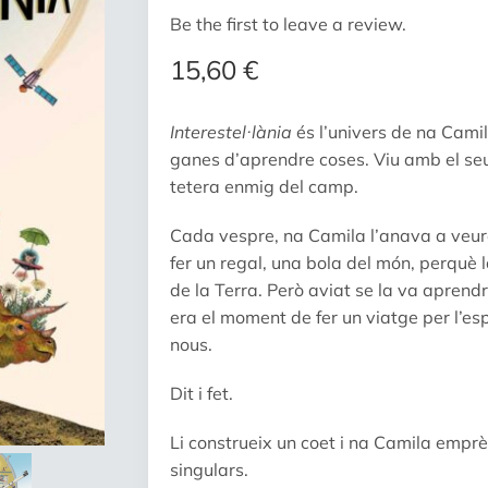
Be the first to leave a review.
15,60
€
Interestel·lània
és l’univers de na Cami
ganes d’aprendre coses. Viu amb el seu
tetera enmig del camp.
Cada vespre, na Camila l’anava a veure i
fer un regal, una bola del món, perquè 
de la Terra. Però aviat se la va aprend
era el moment de fer un viatge per l’es
nous.
Dit i fet.
Li construeix un coet i na Camila empr
singulars.