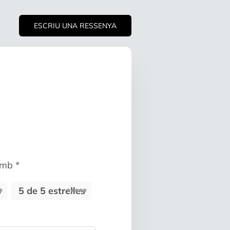
ESCRIU UNA RESSENYA
 amb
*
s
5 de 5 estrelles