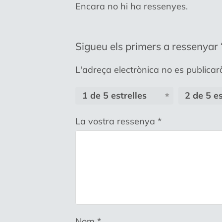
Encara no hi ha ressenyes.
Sigueu els primers a ressenyar “
L'adreça electrònica no es publicar
1 de 5 estrelles
2 de 5 es
La vostra ressenya
*
Nom
*