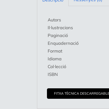
Autors
Il·lustracions
Paginació
Enquadernació
Format
Idioma
Col·lecció
ISBN
FITXA TÈCNICA DESCARREGABL