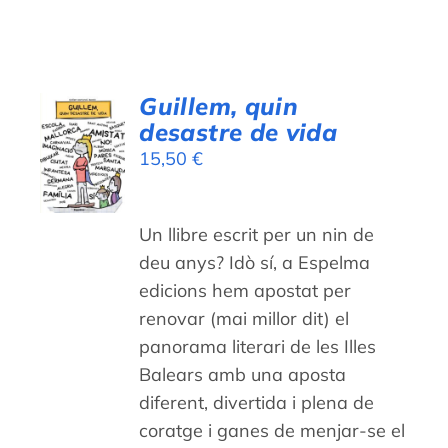
WooCommerce Cart
Guillem, quin
AFEGEIX
desastre de vida
A LA
15,50
€
CISTELLA
/
DETALLS
Un llibre escrit per un nin de
deu anys? Idò sí, a Espelma
edicions hem apostat per
renovar (mai millor dit) el
panorama literari de les Illes
Balears amb una aposta
diferent, divertida i plena de
coratge i ganes de menjar-se el