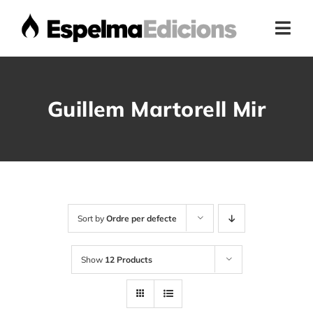
Skip
to
Togg
content
Navi
Home
Guillem Martorell Mir
Presentació
Botiga
Autors
Sort by
Ordre per defecte
Show
12 Products
Actualitat
Contacte