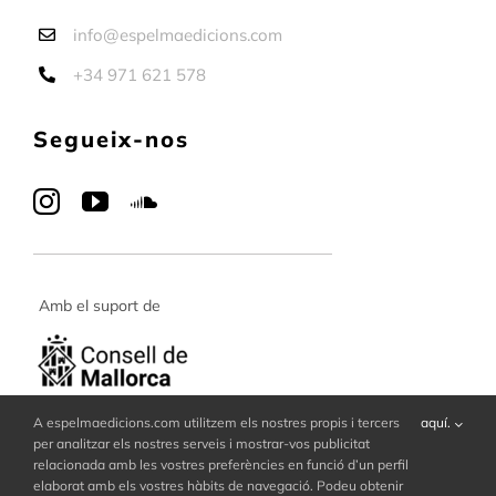
info@espelmaedicions.com
+34 971 621 578
Segueix-nos
Amb el suport de
A espelmaedicions.com utilitzem els nostres propis i tercers
aquí.
per analitzar els nostres serveis i mostrar-vos publicitat
relacionada amb les vostres preferències en funció d’un perfil
elaborat amb els vostres hàbits de navegació. Podeu obtenir
© Copyright 2017 - 2026 | Espelma Edicions | All Rights