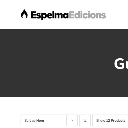
Skip
to
content
G
Sort by
Nom
Show
12 Products