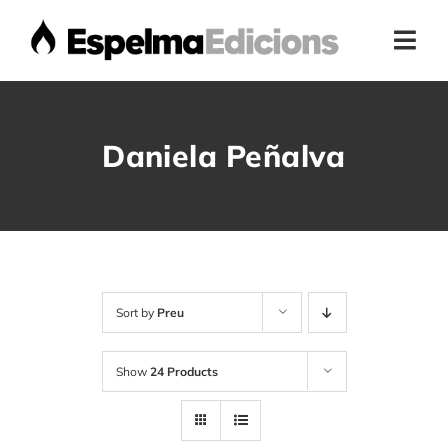
Skip
to
Togg
content
Navi
Home
Daniela Peñalva
Presentació
Botiga
Autors
Sort by
Preu
Show
24 Products
Actualitat
Contacte