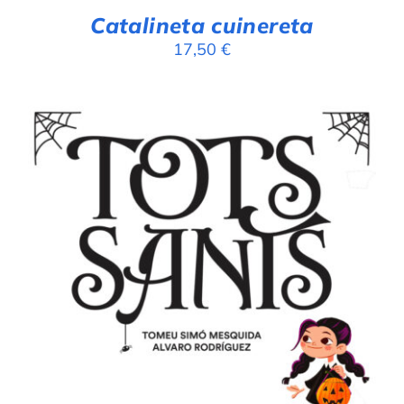
Catalineta cuinereta
17,50
€
AFEGEIX A LA CISTELLA
/
DETALLS