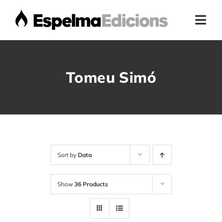
Skip
to
Togg
content
Navi
Home
Tomeu Simó
Presentació
Botiga
Autors
Sort by
Data
Show
36 Products
Actualitat
Contacte