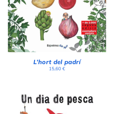
AFEGEIX A LA CISTELLA
/
DETALLS
L’hort del padrí
15,60
€