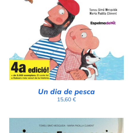
AFEGEIX A LA CISTELLA
/
DETALLS
Un dia de pesca
15,60
€