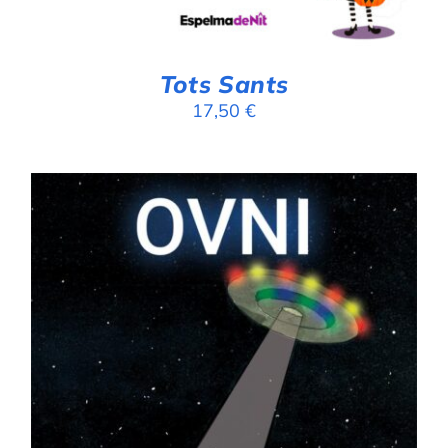
Tots Sants
17,50
€
AFEGEIX A LA CISTELLA
/
DETALLS