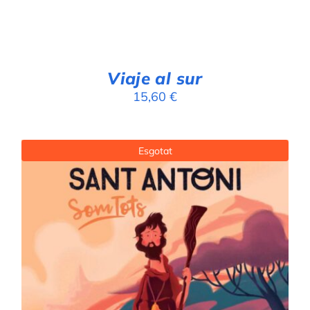
Viaje al sur
15,60
€
Esgotat
DETALLS