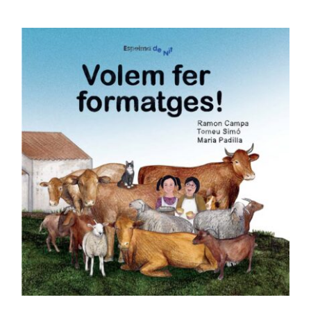
Puntuat
AFEGEIX A LA CISTELLA
/
amb
4.00
DETALLS
de 5