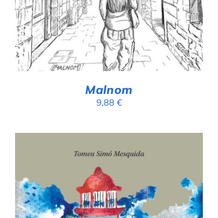
Malnom
9,88
€