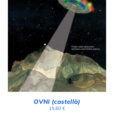
AFEGEIX A LA CISTELLA
/
DETALLS
OVNI (castellà)
15,60
€