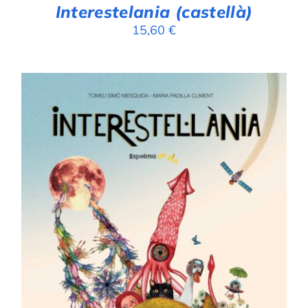
Interestelania (castellà)
15,60
€
AFEGEIX A LA CISTELLA
/
DETALLS