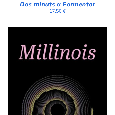
Dos minuts a Formentor
17,50
€
AFEGEIX A LA CISTELLA
/
DETALLS