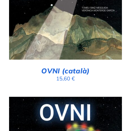
OVNI (català)
15,60
€