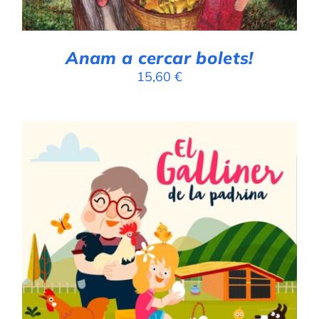
Anam a cercar bolets!
15,60
€
AFEGEIX A LA CISTELLA
/
DETALLS