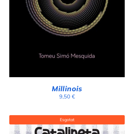
Millinois
9,50
€
Esgotat