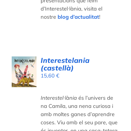
presentacions que feim
d’Interestel·lània, visita el
nostre
blog d’actualitat
!
Interestelania
AFEGEIX
(castellà)
A LA
CISTELLA
15,60
€
/
DETALLS
Interestel·lània
és l’univers de
na Camila, una nena curiosa i
amb moltes ganes d’aprendre
coses. Viu amb el seu pare, que
és inventor, en una casa-tetera