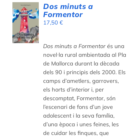
Dos minuts a
AFEGEIX
Formentor
A LA
17,50
€
CISTELLA
/
DETALLS
Dos minuts a Formentor
és una
novel·la rural ambientada al Pla
de Mallorca durant la dècada
dels 90 i principis dels 2000. Els
camps d’ametlers, garrovers,
els horts d’interior i, per
descomptat, Formentor, són
l’escenari de fons d’un jove
adolescent i la seva família,
d’una època i unes feines, les
de cuidar les finques, que