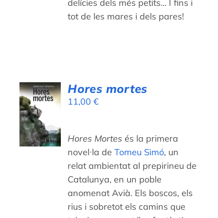
delícies dels més petits… I fins i
tot de les mares i dels pares!
Hores mortes
AFEGEIX
11,00
€
A LA
CISTELLA
/
Hores Mortes
és la primera
DETALLS
novel·la de
Tomeu Simó
, un
relat ambientat al prepirineu de
Catalunya, en un poble
anomenat Avià. Els boscos, els
rius i sobretot els camins que