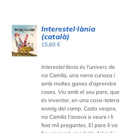
Interestel·lània
AFEGEIX
(català)
A LA
CISTELLA
15,60
€
/
DETALLS
Interestel·lània
és l’univers de
na Camila, una nena curiosa i
amb moltes ganes d’aprendre
coses. Viu amb el seu pare, que
és inventor, en una casa-tetera
enmig del camp. Cada vespre,
na Camila l’anava a veure i li
feia mil preguntes. El pare li va