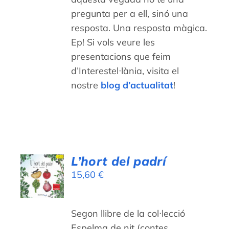
pregunta per a ell, sinó una
resposta. Una resposta màgica.
Ep! Si vols veure les
presentacions que feim
d’Interestel·lània, visita el
nostre
blog d’actualitat
!
AFEGEIX
L’hort del padrí
A LA
15,60
€
CISTELLA
/
DETALLS
Segon llibre de la col·lecció
Espelma de nit (contes