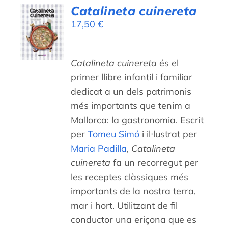
Catalineta cuinereta
17,50
€
DETALLS
Catalineta cuinereta
és el
primer llibre infantil i familiar
dedicat a un dels patrimonis
més importants que tenim a
Mallorca: la gastronomia. Escrit
per
Tomeu Simó
i il·lustrat per
Maria Padilla
,
Catalineta
cuinereta
fa un recorregut per
les receptes clàssiques més
importants de la nostra terra,
mar i hort. Utilitzant de fil
conductor una eriçona que es