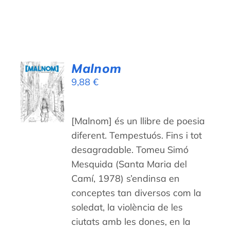
Malnom
AFEGEIX
9,88
€
A LA
CISTELLA
/
DETALLS
[Malnom] és un llibre de poesia
diferent. Tempestuós. Fins i tot
desagradable. Tomeu Simó
Mesquida (Santa Maria del
Camí, 1978) s’endinsa en
conceptes tan diversos com la
soledat, la violència de les
ciutats amb les dones, en la