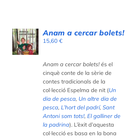
WooCommerce Cart
AFEGEIX
Anam a cercar bolets!
A LA
15,60
€
CISTELLA
/
DETALLS
Anam a cercar bolets!
és el
cinquè conte de la sèrie de
contes tradicionals de la
col·lecció Espelma de nit (
Un
dia de pesca
,
Un altre dia de
pesca
,
L’hort del padrí
,
Sant
Antoni som tots!
,
El galliner de
la padrina
). L’èxit d’aquesta
col·lecció es basa en la bona