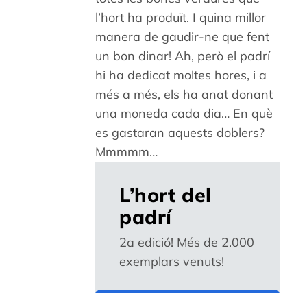
l’hort ha produït. I quina millor
manera de gaudir-ne que fent
un bon dinar! Ah, però el padrí
hi ha dedicat moltes hores, i a
més a més, els ha anat donant
una moneda cada dia… En què
es gastaran aquests doblers?
Mmmmm…
L’hort del
padrí
2a edició! Més de 2.000
exemplars venuts!