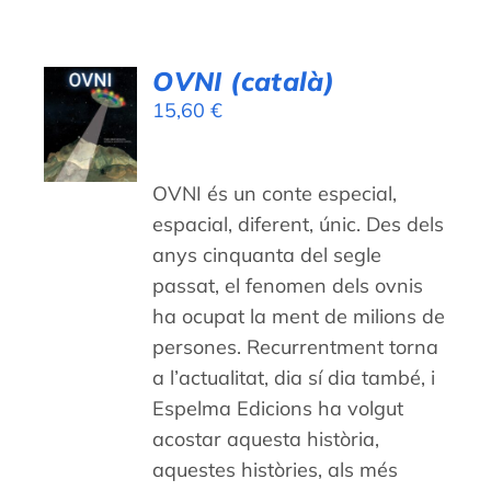
OVNI (català)
AFEGEIX
15,60
€
A LA
CISTELLA
/
DETALLS
OVNI és un conte especial,
espacial, diferent, únic. Des dels
anys cinquanta del segle
passat, el fenomen dels ovnis
ha ocupat la ment de milions de
persones. Recurrentment torna
a l’actualitat, dia sí dia també, i
Espelma Edicions ha volgut
acostar aquesta història,
aquestes històries, als més