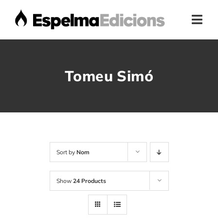
Skip
to
Togg
content
Navi
Home
Tomeu Simó
Presentació
Botiga
Autors
Sort by
Nom
Show
24 Products
Actualitat
Contacte