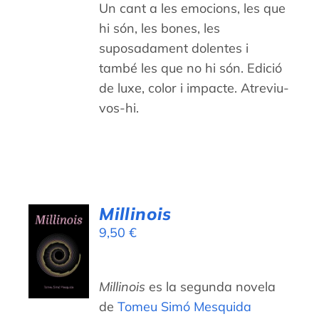
Un cant a les emocions, les que
hi són, les bones, les
suposadament dolentes i
també les que no hi són. Edició
de luxe, color i impacte. Atreviu-
vos-hi.
Millinois
AFEGEIX
9,50
€
A LA
CISTELLA
/
Millinois
es la segunda novela
DETALLS
de
Tomeu Simó Mesquida