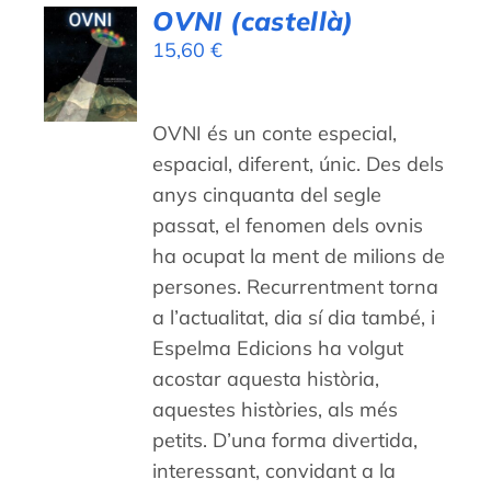
OVNI (castellà)
AFEGEIX
15,60
€
A LA
CISTELLA
/
DETALLS
OVNI és un conte especial,
espacial, diferent, únic. Des dels
anys cinquanta del segle
passat, el fenomen dels ovnis
ha ocupat la ment de milions de
persones. Recurrentment torna
a l’actualitat, dia sí dia també, i
Espelma Edicions ha volgut
acostar aquesta història,
aquestes històries, als més
petits. D’una forma divertida,
interessant, convidant a la