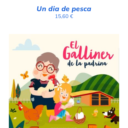
Un dia de pesca
15,60
€
AFEGEIX A LA CISTELLA
/
DETALLS