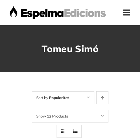
Skip
to
Togg
content
Navi
Home
Tomeu Simó
Presentació
Botiga
Autors
Sort by
Popularitat
Show
12 Products
Actualitat
Contacte