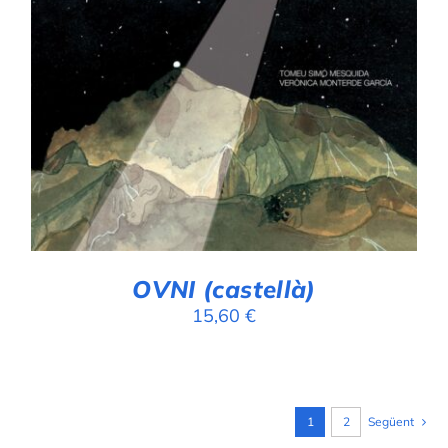
AFEGEIX A LA CISTELLA
/
DETALLS
OVNI (castellà)
15,60
€
1
2
Següent