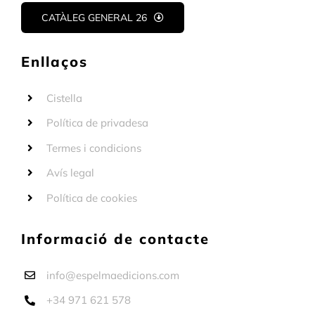
CATÀLEG GENERAL 26
Enllaços
Cistella
Política de privadesa
Termes i condicions
Avís legal
Política de cookies
Informació de contacte
info@espelmaedicions.com
+34 971 621 578