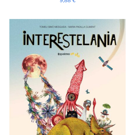
9,88
€
AFEGEIX A LA CISTELLA
/
DETALLS