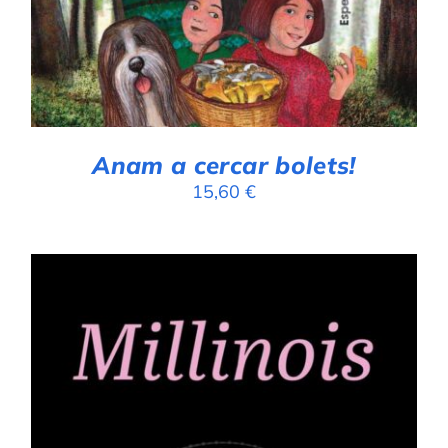
Anam a cercar bolets!
15,60
€