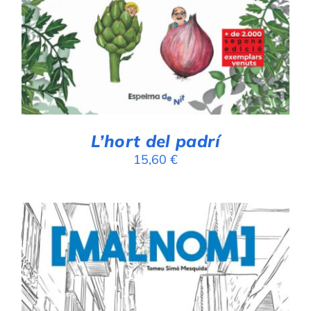
L’hort del padrí
15,60
€