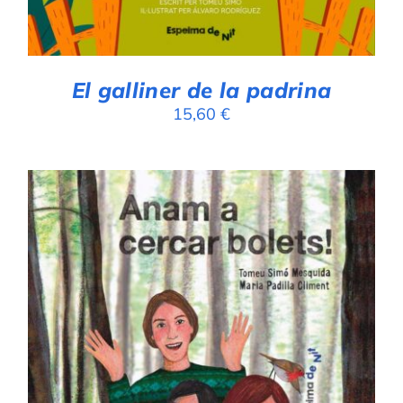
El galliner de la padrina
15,60
€
AFEGEIX A LA CISTELLA
/
DETALLS