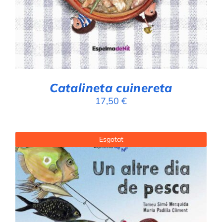
Catalineta cuinereta
17,50
€
Esgotat