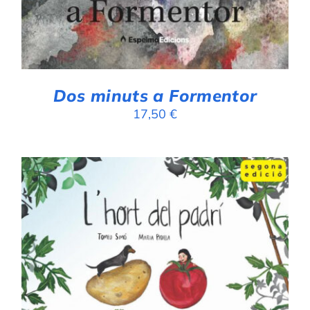
Dos minuts a Formentor
17,50
€
AFEGEIX A LA CISTELLA
/
DETALLS