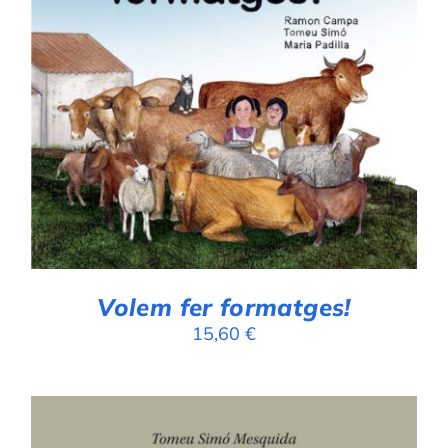
Puntuat
AFEGEIX A LA CISTELLA
/
amb
4.00
DETALLS
de 5
Volem fer formatges!
15,60
€