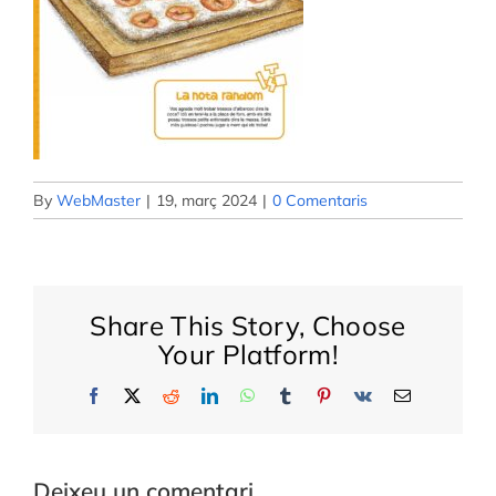
WooCommerce Cart
By
WebMaster
|
19, març 2024
|
0 Comentaris
Share This Story, Choose
Your Platform!
Facebook
X
Reddit
LinkedIn
WhatsApp
Tumblr
Pinterest
Vk
Email:
Deixeu un comentari